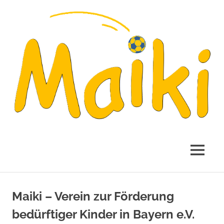
Verein
Maiki
zur
Förderung
e.V.
MENÜ
bedürftiger
Kinder
in
Zum
Bayern
Inhalt
Maiki – Verein zur Förderung
e.V.
springen
bedürftiger Kinder in Bayern e.V.