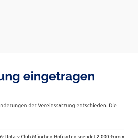
zung eingetragen
nderungen der Vereinssatzung entschieden. Die
er
26: Rotary Club München-Hofgarten spendet 2.000 €uro