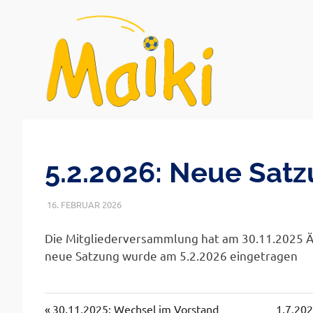
Verein
Maiki
Zum
zur
Inhalt
Förderung
bedürftiger
e.V.
springen
5.2.2026: Neue Sat
Kinder
in
Bayern
16. FEBRUAR 2026
MAIKI_ADMIN
ALLGEMEINES
e.V.
Die Mitgliederversammlung hat am 30.11.2025 Ä
neue Satzung wurde am 5.2.2026 eingetragen
Vorheriger
Nächst
30.11.2025: Wechsel im Vorstand
1.7.20