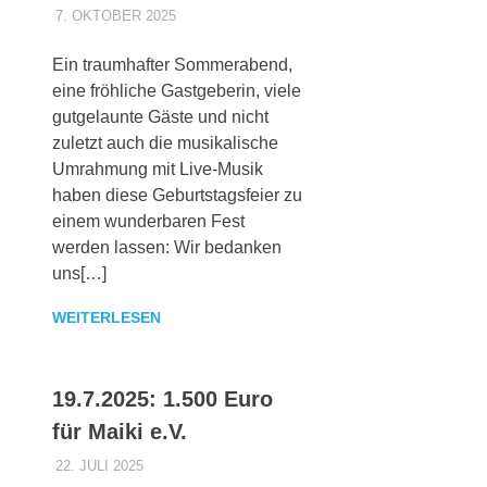
7. OKTOBER 2025
MAIKI_ADMIN
ALLGEMEINES
Ein traumhafter Sommerabend,
eine fröhliche Gastgeberin, viele
gutgelaunte Gäste und nicht
zuletzt auch die musikalische
Umrahmung mit Live-Musik
haben diese Geburtstagsfeier zu
einem wunderbaren Fest
werden lassen: Wir bedanken
uns[…]
WEITERLESEN
19.7.2025: 1.500 Euro
für Maiki e.V.
22. JULI 2025
MAIKI_ADMIN
ALLGEMEINES