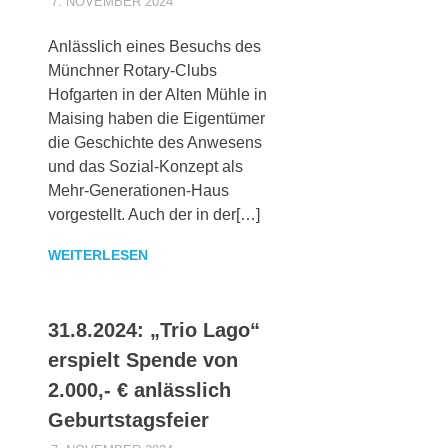
7. NOVEMBER 2024
MAIKI_ADMIN
ALLGEMEINES
Anlässlich eines Besuchs des
Münchner Rotary-Clubs
Hofgarten in der Alten Mühle in
Maising haben die Eigentümer
die Geschichte des Anwesens
und das Sozial-Konzept als
Mehr-Generationen-Haus
vorgestellt. Auch der in der[…]
WEITERLESEN
31.8.2024: „Trio Lago“
erspielt Spende von
2.000,- € anlässlich
Geburtstagsfeier