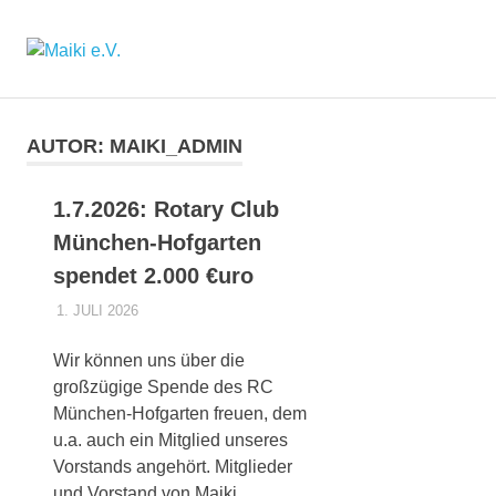
Maiki
MENÜ
Verein
zur
e.V.
Zum
Förderung
Inhalt
bedürftiger
AUTOR:
MAIKI_ADMIN
springen
Kinder
in
1.7.2026: Rotary Club
Bayern
e.V.
München-Hofgarten
spendet 2.000 €uro
1. JULI 2026
MAIKI_ADMIN
ALLGEMEINES
Wir können uns über die
großzügige Spende des RC
München-Hofgarten freuen, dem
u.a. auch ein Mitglied unseres
Vorstands angehört. Mitglieder
und Vorstand von Maiki