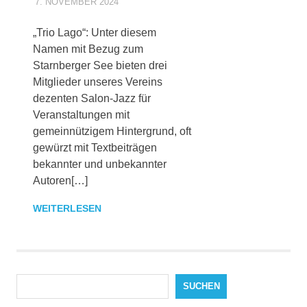
7. NOVEMBER 2024
MAIKI_ADMIN
ALLGEMEINES
„Trio Lago“: Unter diesem
Namen mit Bezug zum
Starnberger See bieten drei
Mitglieder unseres Vereins
dezenten Salon-Jazz für
Veranstaltungen mit
gemeinnützigem Hintergrund, oft
gewürzt mit Textbeiträgen
bekannter und unbekannter
Autoren[…]
WEITERLESEN
Suchen
SUCHEN